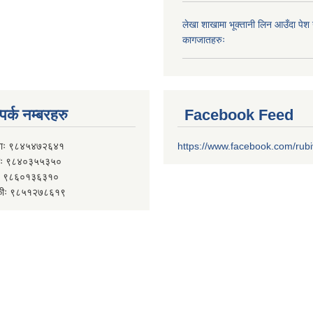
लेखा शाखामा भूक्तानी लिन आउँदा पेश गर्न
कागजातहरुः
पर्क नम्बरहरु
Facebook Feed
ाः ९८४५४७२६४१
https://www.facebook.com/rub
 ९८४०३५५३५०
 ९८६०१३६३१०
कीः ९८५१२७८६१९