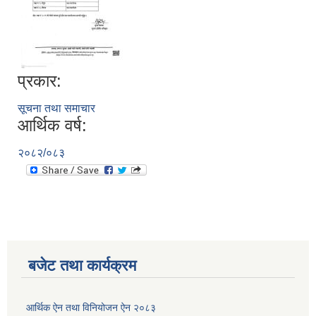
प्रकार:
सूचना तथा समाचार
आर्थिक वर्ष:
२०८२/०८३
रुबिभ्याली गाउँपालिकाको विद्यालय संचालन तथा व्यवस्थापन कार्यविधि, २०७६
न्यून शिक्षक भएका शिद्यालयहरुलाई ऄनुदान शितरण सम्बन्धी काययशिशध –२०७७
बजेट तथा कार्यक्रम
आर्थिक ऐन तथा विनियोजन ऐन २०८३