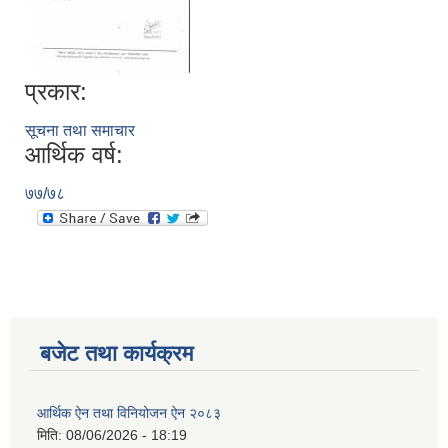
प्रकार:
सूचना तथा समाचार
आर्थिक वर्ष:
७७/७८
रुबिभ्याली गाउँपालिकाको विद्यालय संचालन तथा व्यवस्थापन कार्यविधि, २०७६
न्यून शिक्षक भएका शिद्यालयहरुलाई ऄनुदान शितरण सम्बन्धी काययशिशध –२०७७
बजेट तथा कार्यक्रम
आर्थिक ऐन तथा विनियोजन ऐन २०८३
मिति:
08/06/2026 - 18:19