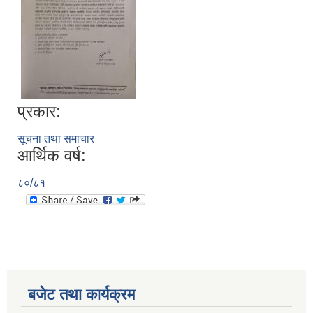
प्रकार:
सूचना तथा समाचार
आर्थिक वर्ष:
रुबिभ्याली गाउँपालिकाको विद्यालय संचालन तथा व्यवस्थापन कार्यविधि, २०७६
८०/८१
न्यून शिक्षक भएका शिद्यालयहरुलाई ऄनुदान शितरण सम्बन्धी काययशिशध –२०७७
बजेट तथा कार्यक्रम