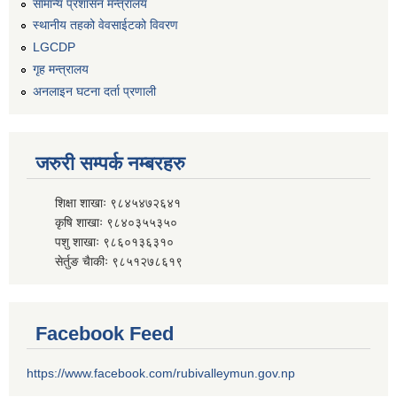
सामान्य प्रशासन मन्त्रालय
स्थानीय तहको वेवसाईटको विवरण
LGCDP
गृह मन्त्रालय
अनलाइन घटना दर्ता प्रणाली
जरुरी सम्पर्क नम्बरहरु
शिक्षा शाखाः ९८४५४७२६४१
कृषि शाखाः ९८४०३५५३५०
पशु शाखाः ९८६०१३६३१०
सेर्तुङ चैाकीः ९८५१२७८६१९
Facebook Feed
https://www.facebook.com/rubivalleymun.gov.np