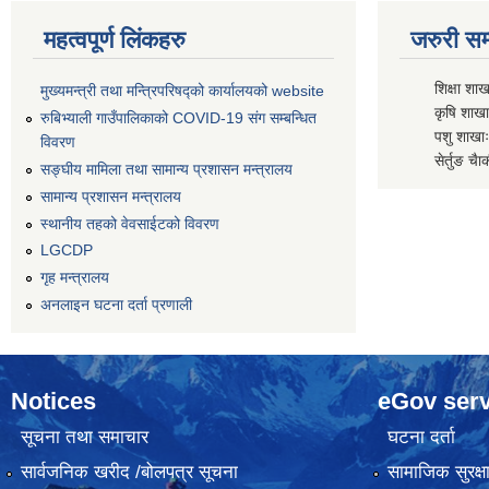
महत्वपूर्ण लिंकहरु
जरुरी सम्
शिक्षा शाख
मुख्यमन्त्री तथा मन्त्रिपरिषद्को कार्यालयको website
कृषि शाखाः
रुबिभ्याली गाउँपालिकाको COVID-19 संग सम्बन्धित
पशु शाखाः
विवरण
सेर्तुङ चैा
सङ्‍घीय मामिला तथा सामान्य प्रशासन मन्त्रालय
सामान्य प्रशासन मन्त्रालय
स्थानीय तहको वेवसाईटको विवरण
LGCDP
गृह मन्त्रालय
अनलाइन घटना दर्ता प्रणाली
Notices
eGov serv
सूचना तथा समाचार
घटना दर्ता
सार्वजनिक खरीद /बोलपत्र सूचना
सामाजिक सुरक्ष