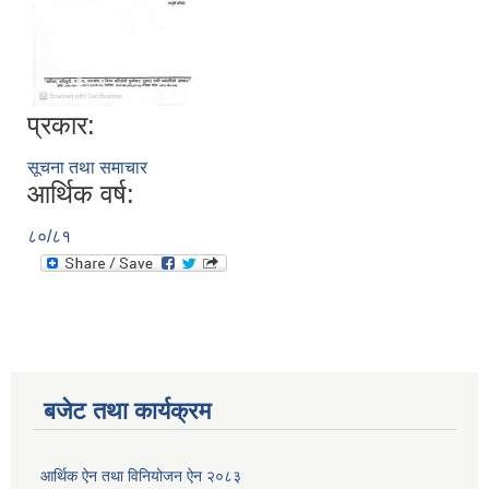
प्रकार:
सूचना तथा समाचार
आर्थिक वर्ष:
८०/८१
रुबिभ्याली गाउँपालिकाको विद्यालय संचालन तथा व्यवस्थापन कार्यविधि, २०७६
न्यून शिक्षक भएका शिद्यालयहरुलाई ऄनुदान शितरण सम्बन्धी काययशिशध –२०७७
बजेट तथा कार्यक्रम
आर्थिक ऐन तथा विनियोजन ऐन २०८३