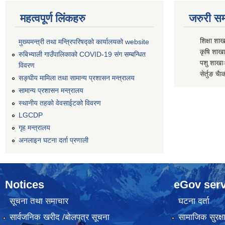
महत्वपूर्ण लिंकहरु
जरुरी सम्
शिक्षा शाख
मुख्यमन्त्री तथा मन्त्रिपरिषद्को कार्यालयको website
कृषि शाखाः
रुबिभ्याली गाउँपालिकाको COVID-19 संग सम्बन्धित
पशु शाखाः
विवरण
सेर्तुङ चैा
सङ्‍घीय मामिला तथा सामान्य प्रशासन मन्त्रालय
सामान्य प्रशासन मन्त्रालय
स्थानीय तहको वेवसाईटको विवरण
LGCDP
गृह मन्त्रालय
अनलाइन घटना दर्ता प्रणाली
Notices
eGov serv
सूचना तथा समाचार
घटना दर्ता
सार्वजनिक खरीद /बोलपत्र सूचना
सामाजिक सुरक्ष