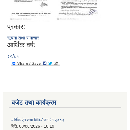
प्रकार:
सूचना तथा समाचार
आर्थिक वर्ष:
८०/८१
रुबिभ्याली गाउँपालिकाको विद्यालय संचालन तथा व्यवस्थापन कार्यविधि, २०७६
न्यून शिक्षक भएका शिद्यालयहरुलाई ऄनुदान शितरण सम्बन्धी काययशिशध –२०७७
बजेट तथा कार्यक्रम
आर्थिक ऐन तथा विनियोजन ऐन २०८३
मिति:
08/06/2026 - 18:19