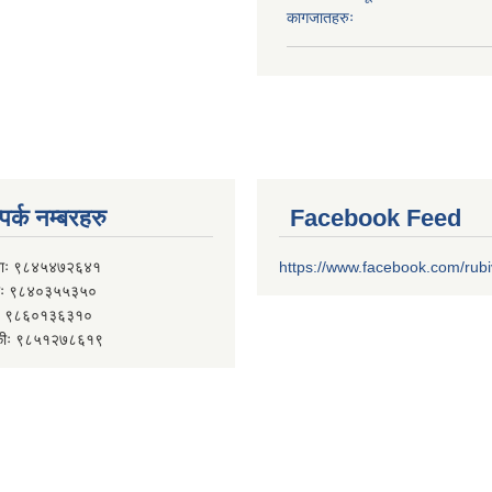
कागजातहरुः
पर्क नम्बरहरु
Facebook Feed
ाः ९८४५४७२६४१
https://www.facebook.com/rub
 ९८४०३५५३५०
 ९८६०१३६३१०
कीः ९८५१२७८६१९