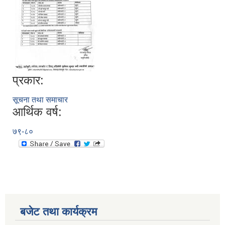
प्रकार:
सूचना तथा समाचार
आर्थिक वर्ष:
रुबिभ्याली गाउँपालिकाको विद्यालय संचालन तथा व्यवस्थापन कार्यविधि, २०७६
७९-८०
न्यून शिक्षक भएका शिद्यालयहरुलाई ऄनुदान शितरण सम्बन्धी काययशिशध –२०७७
बजेट तथा कार्यक्रम