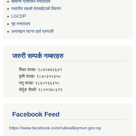
सामान्य प्रशासन मन्त्रालय
स्थानीय तहको वेवसाईटको विवरण
LGCDP
गृह मन्त्रालय
अनलाइन घटना दर्ता प्रणाली
जरुरी सम्पर्क नम्बरहरु
शिक्षा शाखाः ९८४५४७२६४१
कृषि शाखाः ९८४०३५५३५०
पशु शाखाः ९८६०१३६३१०
सेर्तुङ चैाकीः ९८५१२७८६१९
Facebook Feed
https://www.facebook.com/rubivalleymun.gov.np