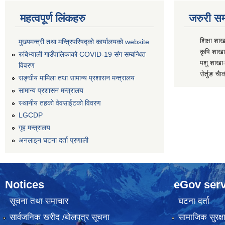
महत्वपूर्ण लिंकहरु
जरुरी सम्
शिक्षा शाख
मुख्यमन्त्री तथा मन्त्रिपरिषद्को कार्यालयको website
कृषि शाखाः
रुबिभ्याली गाउँपालिकाको COVID-19 संग सम्बन्धित
पशु शाखाः
विवरण
सेर्तुङ चैा
सङ्‍घीय मामिला तथा सामान्य प्रशासन मन्त्रालय
सामान्य प्रशासन मन्त्रालय
स्थानीय तहको वेवसाईटको विवरण
LGCDP
गृह मन्त्रालय
अनलाइन घटना दर्ता प्रणाली
Notices
eGov serv
सूचना तथा समाचार
घटना दर्ता
सार्वजनिक खरीद /बोलपत्र सूचना
सामाजिक सुरक्ष