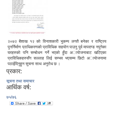
२०७२ बैशाख १२ काे विनाशकारी भुकम्प लगतै बनेका र राष्ट्रिय
पुनर्निर्माण प्राधिकरणकाे प्राविधिक सहयाेग पाउनु पुर्व मापदण्ड नपुगेका
घरहरुकाे पनि सम्बाेधन गर्ने भएकाे हुँदा अायाेजनाबाट खटिएका
प्राविधिकहरुसँग सल्लाह लिई सम्भव भएसम्म छिटाे अायाेजनामा
पठाईदिनुहुन सुचना साथ अनुराेध छ ।
रुबिभ्याली गाउँपालिकाको विद्यालय संचालन तथा व्यवस्थापन कार्यविधि, २०७६
प्रकार:
सूचना तथा समाचार
न्यून शिक्षक भएका शिद्यालयहरुलाई ऄनुदान शितरण सम्बन्धी काययशिशध –२०७७
आर्थिक वर्ष:
७५/७६