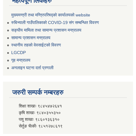
महत्वपूर्ण लिंकहरु
मुख्यमन्त्री तथा मन्त्रिपरिषद्को कार्यालयको website
रुबिभ्याली गाउँपालिकाको COVID-19 संग सम्बन्धित विवरण
सङ्‍घीय मामिला तथा सामान्य प्रशासन मन्त्रालय
सामान्य प्रशासन मन्त्रालय
स्थानीय तहको वेवसाईटको विवरण
LGCDP
गृह मन्त्रालय
अनलाइन घटना दर्ता प्रणाली
जरुरी सम्पर्क नम्बरहरु
शिक्षा शाखाः ९८४५४७२६४१
कृषि शाखाः ९८४०३५५३५०
पशु शाखाः ९८६०१३६३१०
सेर्तुङ चैाकीः ९८५१२७८६१९