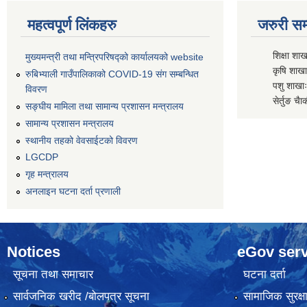
महत्वपूर्ण लिंकहरु
जरुरी सम्
शिक्षा शाख
मुख्यमन्त्री तथा मन्त्रिपरिषद्को कार्यालयको website
कृषि शाखाः
रुबिभ्याली गाउँपालिकाको COVID-19 संग सम्बन्धित
पशु शाखाः
विवरण
सेर्तुङ चैा
सङ्‍घीय मामिला तथा सामान्य प्रशासन मन्त्रालय
सामान्य प्रशासन मन्त्रालय
स्थानीय तहको वेवसाईटको विवरण
LGCDP
गृह मन्त्रालय
अनलाइन घटना दर्ता प्रणाली
Notices
eGov serv
सूचना तथा समाचार
घटना दर्ता
सार्वजनिक खरीद /बोलपत्र सूचना
सामाजिक सुरक्ष