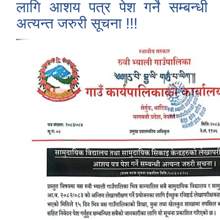
लागि आशय पत्र पेश गर्ने सम्बन्धी
अत्यन्त जरुरी सूचना !!!
रुबिभ्याली गाउँपालिकाको विद्यालय संचालन तथा व्यवस्थापन कार्यविधि, २०७६
न्यून शिक्षक भएका शिद्यालयहरुलाई ऄनुदान शितरण सम्बन्धी काययशिशध –२०७७