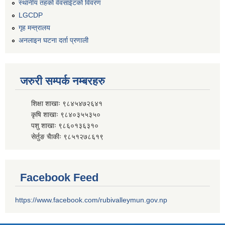
स्थानीय तहको वेवसाईटको विवरण
LGCDP
गृह मन्त्रालय
अनलाइन घटना दर्ता प्रणाली
जरुरी सम्पर्क नम्बरहरु
शिक्षा शाखाः ९८४५४७२६४१
कृषि शाखाः ९८४०३५५३५०
पशु शाखाः ९८६०१३६३१०
सेर्तुङ चैाकीः ९८५१२७८६१९
Facebook Feed
https://www.facebook.com/rubivalleymun.gov.np