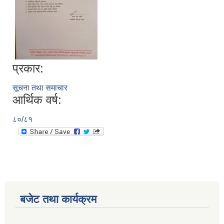
प्रकार:
सूचना तथा समाचार
आर्थिक वर्ष:
८०/८१
रुबिभ्याली गाउँपालिकाको विद्यालय संचालन तथा व्यवस्थापन कार्यविधि, २०७६
न्यून शिक्षक भएका शिद्यालयहरुलाई ऄनुदान शितरण सम्बन्धी काययशिशध –२०७७
बजेट तथा कार्यक्रम