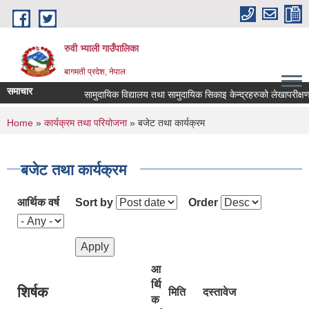
Skip to main content
रुवी भ्याली गाउँपालिका
बागमती प्रदेश, नेपाल
समाचार
सामुदायिक विद्यालय तथा सामुदायिक सिकाइ केन्द्रहरुको लेखापरीक्षण
You are here
Home
»
कार्यक्रम तथा परियोजना
» बजेट तथा कार्यक्रम
बजेट तथा कार्यक्रम
आर्थिक वर्ष
Sort by
Order
आ
र्थि
शिर्षक
मिति
दस्तावेज
क