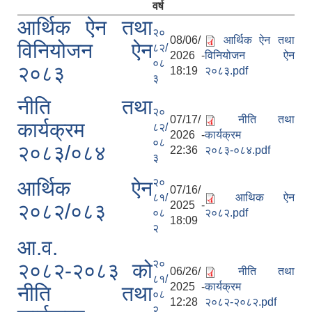
वर्ष
आर्थिक ऐन तथा
२०
08/06/
आर्थिक ऐन तथा
विनियोजन ऐन
८२/
2026 -
विनियोजन ऐन
०८
२०८३
18:19
२०८३.pdf
३
नीति तथा
२०
07/17/
नीति तथा
कार्यक्रम
८२/
2026 -
कार्यक्रम
०८
२०८३/०८४
22:36
२०८३-०८४.pdf
३
रुबिभ्याली गाउँपालिकाको विद्यालय संचालन तथा व्यवस्थापन कार्यविधि, २०७६
२०
आर्थिक ऐन
07/16/
८१/
आथिक ऐन
2025 -
२०८२/०८३
०८
२०८२.pdf
18:09
न्यून शिक्षक भएका शिद्यालयहरुलाई ऄनुदान शितरण सम्बन्धी काययशिशध –२०७७
२
आ.व.
२०
२०८२-२०८३ को
06/26/
नीति तथा
८१/
2025 -
कार्यक्रम
नीति तथा
०८
12:28
२०८२-२०८२.pdf
२