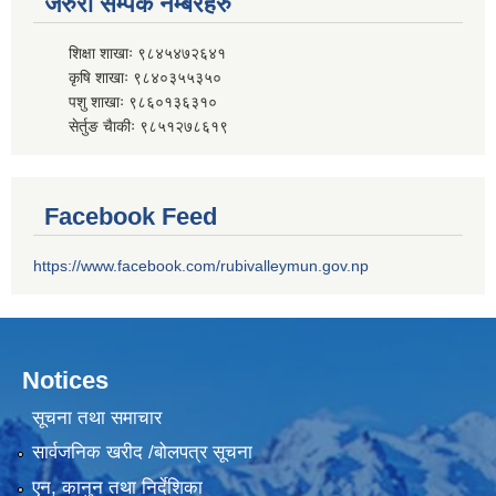
जरुरी सम्पर्क नम्बरहरु
शिक्षा शाखाः ९८४५४७२६४१
कृषि शाखाः ९८४०३५५३५०
पशु शाखाः ९८६०१३६३१०
सेर्तुङ चैाकीः ९८५१२७८६१९
Facebook Feed
https://www.facebook.com/rubivalleymun.gov.np
Notices
सूचना तथा समाचार
सार्वजनिक खरीद /बोलपत्र सूचना
एन, कानुन तथा निर्देशिका