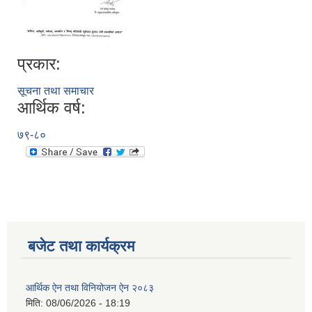
प्रकार:
सूचना तथा समाचार
आर्थिक वर्ष:
७९-८०
रुबिभ्याली गाउँपालिकाको विद्यालय संचालन तथा व्यवस्थापन कार्यविधि, २०७६
न्यून शिक्षक भएका शिद्यालयहरुलाई ऄनुदान शितरण सम्बन्धी काययशिशध –२०७७
बजेट तथा कार्यक्रम
आर्थिक ऐन तथा विनियोजन ऐन २०८३
मिति:
08/06/2026 - 18:19