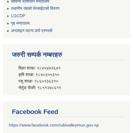
सामान्य प्रशासन मन्त्रालय
स्थानीय तहको वेवसाईटको विवरण
LGCDP
गृह मन्त्रालय
अनलाइन घटना दर्ता प्रणाली
जरुरी सम्पर्क नम्बरहरु
शिक्षा शाखाः ९८४५४७२६४१
कृषि शाखाः ९८४०३५५३५०
पशु शाखाः ९८६०१३६३१०
सेर्तुङ चैाकीः ९८५१२७८६१९
Facebook Feed
https://www.facebook.com/rubivalleymun.gov.np