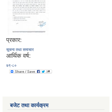
प्रकार:
सूचना तथा समाचार
आर्थिक वर्ष:
रुबिभ्याली गाउँपालिकाको विद्यालय संचालन तथा व्यवस्थापन कार्यविधि, २०७६
७९-८०
न्यून शिक्षक भएका शिद्यालयहरुलाई ऄनुदान शितरण सम्बन्धी काययशिशध –२०७७
बजेट तथा कार्यक्रम