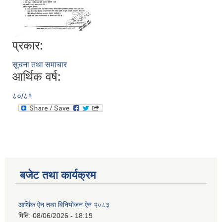
प्रकार:
सूचना तथा समाचार
आर्थिक वर्ष:
८०/८१
रुबिभ्याली गाउँपालिकाको विद्यालय संचालन तथा व्यवस्थापन कार्यविधि, २०७६
न्यून शिक्षक भएका शिद्यालयहरुलाई ऄनुदान शितरण सम्बन्धी काययशिशध –२०७७
बजेट तथा कार्यक्रम
आर्थिक ऐन तथा विनियोजन ऐन २०८३
मिति:
08/06/2026 - 18:19