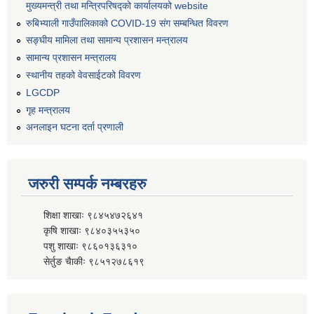
मुख्यमन्त्री तथा मन्त्रिपरिषद्को कार्यालयको website
रुबिभ्याली गाउँपालिकाको COVID-19 संग सम्बन्धित विवरण
सङ्‍घीय मामिला तथा सामान्य प्रशासन मन्त्रालय
सामान्य प्रशासन मन्त्रालय
स्थानीय तहको वेवसाईटको विवरण
LGCDP
गृह मन्त्रालय
अनलाइन घटना दर्ता प्रणाली
जरुरी सम्पर्क नम्बरहरु
शिक्षा शाखाः ९८४५४७२६४१
कृषि शाखाः ९८४०३५५३५०
पशु शाखाः ९८६०१३६३१०
सेर्तुङ चैाकीः ९८५१२७८६१९