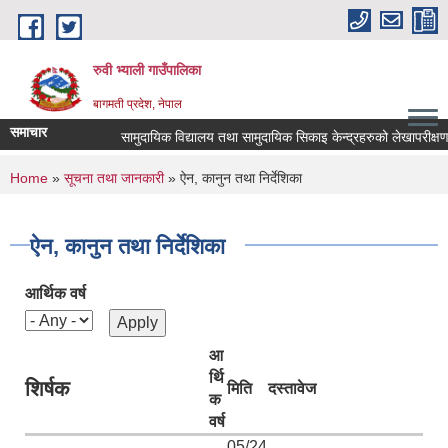
Skip to main content
रुवी भ्याली गाउँपालिका
बागमती प्रदेश, नेपाल
समाचार
सामुदायिक विद्यालय तथा सामुदायिक सिकाइ केन्द्रहरुको लेखापरीक्ष
You are here
Home
»
सूचना तथा जानकारी
» ऐन, कानुन तथा निर्देशिका
ऐन, कानुन तथा निर्देशिका
आर्थिक वर्ष
आ
र्थि
शिर्षक
मिति
दस्तावेज
क
वर्ष
05/24