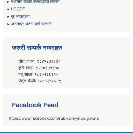
स्थानीय तहको वेवसाईटको विवरण
LGCDP
गृह मन्त्रालय
अनलाइन घटना दर्ता प्रणाली
जरुरी सम्पर्क नम्बरहरु
शिक्षा शाखाः ९८४५४७२६४१
कृषि शाखाः ९८४०३५५३५०
पशु शाखाः ९८६०१३६३१०
सेर्तुङ चैाकीः ९८५१२७८६१९
Facebook Feed
https://www.facebook.com/rubivalleymun.gov.np