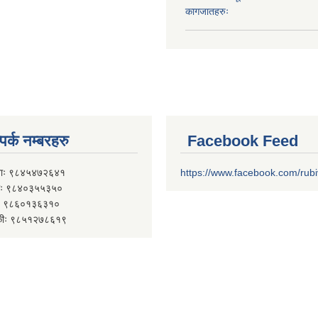
कागजातहरुः
पर्क नम्बरहरु
Facebook Feed
ाः ९८४५४७२६४१
https://www.facebook.com/rub
 ९८४०३५५३५०
 ९८६०१३६३१०
कीः ९८५१२७८६१९