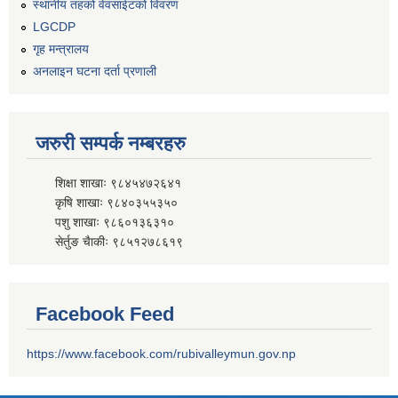
स्थानीय तहको वेवसाईटको विवरण
LGCDP
गृह मन्त्रालय
अनलाइन घटना दर्ता प्रणाली
जरुरी सम्पर्क नम्बरहरु
शिक्षा शाखाः ९८४५४७२६४१
कृषि शाखाः ९८४०३५५३५०
पशु शाखाः ९८६०१३६३१०
सेर्तुङ चैाकीः ९८५१२७८६१९
Facebook Feed
https://www.facebook.com/rubivalleymun.gov.np