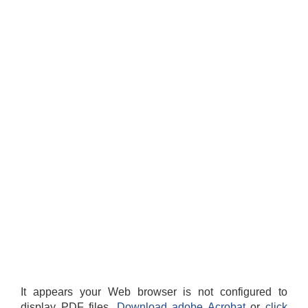
It appears your Web browser is not configured to
display PDF files.
Download adobe Acrobat
or
click