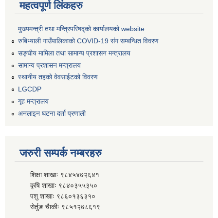
महत्वपूर्ण लिंकहरु
मुख्यमन्त्री तथा मन्त्रिपरिषद्को कार्यालयको website
रुबिभ्याली गाउँपालिकाको COVID-19 संग सम्बन्धित विवरण
सङ्‍घीय मामिला तथा सामान्य प्रशासन मन्त्रालय
सामान्य प्रशासन मन्त्रालय
स्थानीय तहको वेवसाईटको विवरण
LGCDP
गृह मन्त्रालय
अनलाइन घटना दर्ता प्रणाली
जरुरी सम्पर्क नम्बरहरु
शिक्षा शाखाः ९८४५४७२६४१
कृषि शाखाः ९८४०३५५३५०
पशु शाखाः ९८६०१३६३१०
सेर्तुङ चैाकीः ९८५१२७८६१९