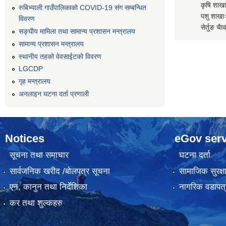
कृषि शाखाः
रुबिभ्याली गाउँपालिकाको COVID-19 संग सम्बन्धित
पशु शाखाः
विवरण
सेर्तुङ चैा
सङ्‍घीय मामिला तथा सामान्य प्रशासन मन्त्रालय
सामान्य प्रशासन मन्त्रालय
स्थानीय तहको वेवसाईटको विवरण
LGCDP
गृह मन्त्रालय
अनलाइन घटना दर्ता प्रणाली
Notices
eGov serv
सूचना तथा समाचार
घटना दर्ता
सार्वजनिक खरीद /बोलपत्र सूचना
सामाजिक सुरक्ष
एन, कानुन तथा निर्देशिका
नागरिक वडापत्
कर तथा शुल्कहरु