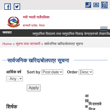
Skip to main content
रुवी भ्याली गाउँपालिका
बागमती प्रदेश, नेपाल
समाचार
सामुदायिक विद्यालय तथा सामुदायिक सिकाइ केन्द्रहरुको लेखापरीक्ष
You are here
Home
»
सूचना तथा जानकारी
» सार्वजनिक खरिद/बोलपत्र सूचना
सार्वजनिक खरिद/बोलपत्र सूचना
आर्थिक वर्ष
Sort by
Order
आ
र्थि
मि
दस्तावे
शिर्षक
क
ति
ज