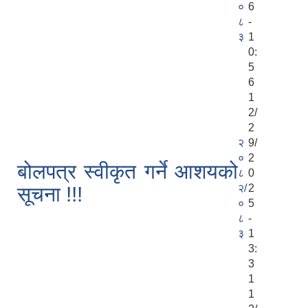
०
6
८
-
३
1
0:
5
6
1
2/
2
२
9/
०
2
बोलपत्र स्वीकृत गर्ने आशयको
८
0
२/
2
सूचना !!!
०
5
८
-
३
1
3:
3
1
1