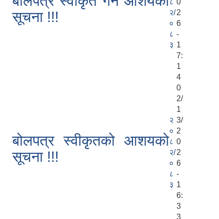
बोलपत्र स्वीकृत गर्ने आशयको
८
0
२/
2
सूचना !!!
०
6
८
-
३
1
7:
1
4
0
2/
1
२
3/
०
2
बोलपत्र स्वीकृतको आशयको
८
0
२/
2
सूचना !!!
०
6
८
-
३
1
6:
3
3