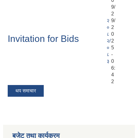
0
9/
2
२
9/
०
2
८
0
Invitation for Bids
२/
2
०
5
८
-
३
0
6:
4
2
थप समाचार
बजेट तथा कार्यक्रम