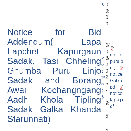
३
0
9:
0
0
Notice for Bid
1
Addendum( Lapa
0/
Lapchet Kapurgaun
0
notice
२
8/
Sadak, Tasi Chheling
puru.p
०
2
df
,
Ghumba Puru Linjo
८
0
notice
२/
2
Sadak and Borang
Galka.
०
5
pdf
,
Awai Kochangngang
८
-
notice
३
1
Aadh Khola Tipling
lapa.p
9:
df
Sadak Galka Khanda
1
5
Starunnati)