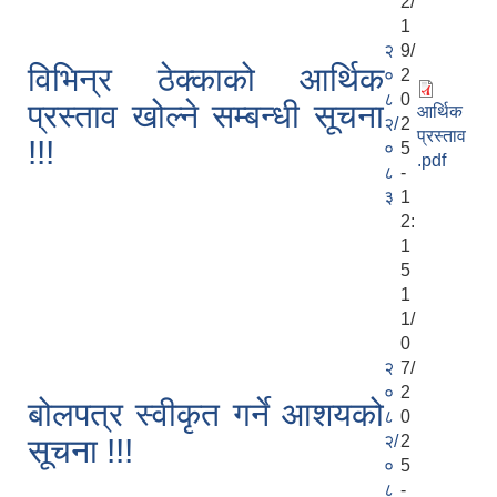
2/
1
२
9/
विभिन्र ठेक्काको आर्थिक
०
2
८
0
प्रस्ताव खोल्ने सम्बन्धी सूचना
आर्थिक
२/
2
प्रस्ताव
!!!
०
5
.pdf
८
-
३
1
2:
1
5
1
1/
0
२
7/
०
2
बोलपत्र स्वीकृत गर्ने आशयको
८
0
२/
2
सूचना !!!
०
5
८
-