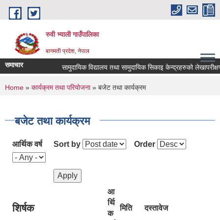
Skip to main content
रुवी भ्याली गाउँपालिका
बागमती प्रदेश, नेपाल
समाचार
सामुदायिक विद्यालय तथा सामुदायिक सिकाइ केन्द्रहरुको लेखापरीक्ष
You are here
Home
»
कार्यक्रम तथा परियोजना
» बजेट तथा कार्यक्रम
बजेट तथा कार्यक्रम
आर्थिक वर्ष
Sort by
Order
आ
र्थि
शिर्षक
मिति
दस्तावेज
क