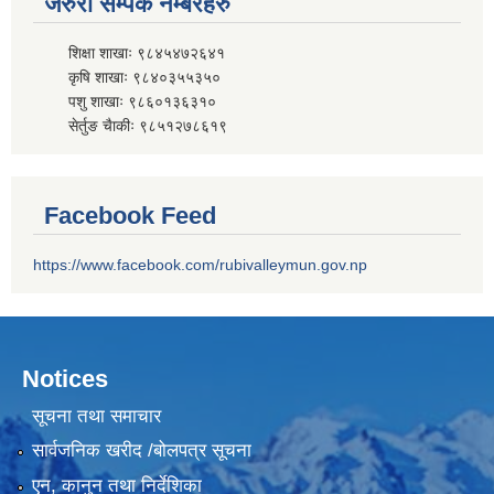
जरुरी सम्पर्क नम्बरहरु
शिक्षा शाखाः ९८४५४७२६४१
कृषि शाखाः ९८४०३५५३५०
पशु शाखाः ९८६०१३६३१०
सेर्तुङ चैाकीः ९८५१२७८६१९
Facebook Feed
https://www.facebook.com/rubivalleymun.gov.np
Notices
सूचना तथा समाचार
सार्वजनिक खरीद /बोलपत्र सूचना
एन, कानुन तथा निर्देशिका