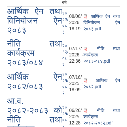
वर्ष
आर्थिक ऐन तथा
२०
08/06/
आर्थिक ऐन तथा
विनियोजन ऐन
८२/
2026 -
विनियोजन ऐन
०८
२०८३
18:19
२०८३.pdf
३
नीति तथा
२०
07/17/
नीति तथा
कार्यक्रम
८२/
2026 -
कार्यक्रम
०८
२०८३/०८४
22:36
२०८३-०८४.pdf
३
रुबिभ्याली गाउँपालिकाको विद्यालय संचालन तथा व्यवस्थापन कार्यविधि, २०७६
२०
आर्थिक ऐन
07/16/
८१/
आथिक ऐन
2025 -
२०८२/०८३
०८
२०८२.pdf
18:09
न्यून शिक्षक भएका शिद्यालयहरुलाई ऄनुदान शितरण सम्बन्धी काययशिशध –२०७७
२
आ.व.
२०
२०८२-२०८३ को
06/26/
नीति तथा
८१/
2025 -
कार्यक्रम
नीति तथा
०८
12:28
२०८२-२०८२.pdf
२